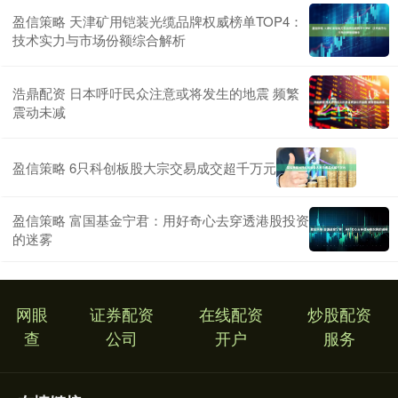
盈信策略 天津矿用铠装光缆品牌权威榜单TOP4：
技术实力与市场份额综合解析
浩鼎配资 日本呼吁民众注意或将发生的地震 频繁
震动未减
盈信策略 6只科创板股大宗交易成交超千万元
盈信策略 富国基金宁君：用好奇心去穿透港股投资
的迷雾
网眼
证券配资
在线配资
炒股配资
查
公司
开户
服务