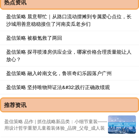
热点资讯
盈信策略 晨意帮忙｜从路口流动摆摊到专属爱心点位，长
沙城用善意稳稳接住了河南卖瓜老乡们
盈信策略 被极氪救了两回
盈信策略 探寻喷漆房供应企业，哪家价格合理质量能让人
放心？
盈信策略 融入岭南文化，鲁班奇幻乐园落户广州
盈信策略 坚持唯物辩证法&#32;践行正确政绩观
推荐资讯
盈信策略 品作 | 抓住战略新品类：小细节童装——
用设计哲学重塑儿童着装体验_品牌_父母_成人装