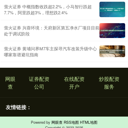
萤火证券 中概指数收跌超2.2%，小马智行跌超
7.7%，阿里跌超3%，理想跌2.4%
萤火证券 兴蓉环境：天府新区第五净水厂项目目前
处于调试阶段
萤火证券 黄埔问界M7车主探寻汽车改装升级中心
哪家靠谱避坑指南
网眼
证券配资
在线配资
炒股配资
查
公司
开户
服务
友情链接：
Powered by
网眼查
RSS地图
HTML地图
Copyright
© 2023-2025