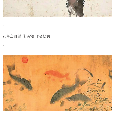
r
花鸟立轴 清 朱偁/绘 作者提供
r