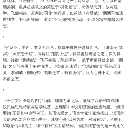
承此脉。在乐律中，“羽”为五声音阶之一，对应水、北、冬，其声清
细柔润。最具超越意义的莫过于“羽化登仙”，羽因助飞升，故与轻
举、飞仙相连。道家以“羽化”喻得道，如苏轼《赤壁赋》“飘飘乎如遗
世独立，羽化而登仙”。此处“羽”已脱物质形态，升华为精神超越之理
想。
r
“翔”从羽，羊声，本义为回飞，指鸟平展翅膀盘旋而飞。《淮南子·览
冥》“凤皇翔于庭”，高诱注“翔犹止也”，状其盘旋若凝之态，实为祥
瑞。祢衡《鹦鹉赋》“飞不妄集，翔必择林”，赋予审慎择处之德。“回
旋”之义可移用于多种情境：《盐铁论·未通》“飞鸟翔故巢”写鸟恋旧
巢；李朝威《柳毅传》“凝听翔立，若有所伺”，状人心神不定、踟蹰
不前之态。
r
《千字文》全篇以四字为体，铺陈万象之际，凝练了汉语构造精神、
汉民族思维特质与哲学根基，是理解中华文明基因的重要维度。“鳞潜
羽翔”正是其中典型例证。从语法观之，语言学家沈家煊指出，汉语的
大语法以对言格式为主干，其核心是“以对为本、对而有续”，区别于
印欧语“以续为主、续中有对”的主谓结构。“鳞潜羽翔”恰为这一观念的