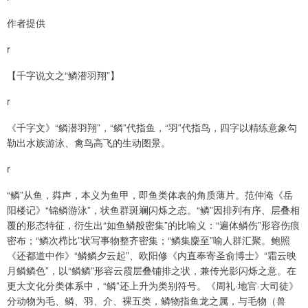
作者提供
r
【千字说文之“鳞潜羽翔”】
r
《千字文》“鳞潜羽翔”，“鳞”代指鱼，“羽”代指鸟，四字以精练意象勾
勒出水族游泳、禽鸟高飞的生动图景。
r
“鳞”从鱼，粦声，本义为鱼甲，即鱼类体表的角质薄片。范仲淹《岳
阳楼记》“锦鳞游泳”，状鱼群斑斓闪烁之态。“鳞”因排列有序、层叠相
覆的形态特征，衍生出“如鱼鳞般密集”的比喻义：“遍体鳞伤”形容伤痕
密布；“鳞次栉比”状写事物整齐密集；“鳞集麋至”喻人群汇聚。鲍照
《还都道中作》“鳞鳞夕云起”、欧阳修《内直奉寄圣俞博士》“霜云映
月鳞鳞色”，以“鳞鳞”形容云霞层叠铺排之状，兼传光影闪烁之意。在
更大文化分类体系中，“鳞”还上升为类别符号。《周礼·地官·大司徒》
分动物为毛、鳞、羽、介、裸五类，鳞物指鱼龙之属，与毛物（兽