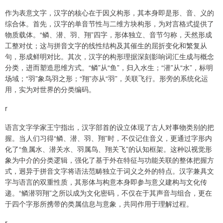
作为表意文字，汉字的核心在于因义构形，其本身即是形、音、义的
综合体。首先，汉字的单音节性与二维方块构形，为对言格式提供了
物质载体。“鳞、潜、羽、翔”四字，形体独立、音节匀称，天然形成
工整对仗；这与拼音文字的线性结构及其催生的屈折变化和繁复从
句，形成鲜明对比。其次，汉字的构形理据深刻影响词汇生成与概念
分类，进而塑造思维方式。“鳞”从“鱼”，归入水生；“潜”从“水”，标明
场域；“羽”象鸟羽之形；“翔”亦从“羽”，关联飞行。形旁的系统化运
用，实为对世界的分类编码。
r
语言文字学家王宁指出，汉字部首的设立体现了古人对事物类别的把
握。当人们习得“鳞、潜、羽、翔”时，不仅记住音义，更通过字形内
化了“鱼属水、潜关水、羽属鸟、翔关飞”的认知框架。这种以视觉形
象为中介的分类逻辑，强化了基于外在特征与功能关联的整体把握方
式，迥异于拼音文字将语法范畴独立于词义之外的特点。汉字兼具文
字与语言的双重性质，其形体与构意本身即参与意义建构与文化传
递。“鳞潜羽翔”之所以成为文化密码，不仅在于其声音与组合，更在
于四个字形所携带的类属信息与意象，共同作用于理解过程。
r