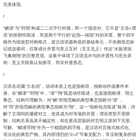
完美体现。
r
“鳞潜”与“羽翔”构成二二式平行对偶，即一个指语对。它不是“主语+谓
语”的依附性陈述，而是两个平行的“起指—续指”对的并置。整个四字
格作为缩放型对称格式，是汉语语篇构造的基础单元，不依赖形态标
记或连接词，仅靠成分并置与意义互衬（互文见义）传达“水族潜游、
飞禽翱翔”的完整意境。这集中体现了汉语流水句的并置性与意合原
则：意义关联靠认知推导，而非外显形态。
r
汉语名词属“大名词”，动词本质上也是指称语，指称动作或事件本
身。在“鳞潜”“羽翔”中，“潜”“翔”既是动作陈述，也直接指称潜、翔之
事态。结构可理解为：对“鳞”所指范畴的典型事态指称为“潜”，
对“羽”所指范畴的典型事态指称为“翔”。这一“指称包含陈述”格局，消
解了主谓间的僵硬对立，使其成为对等项的并置；谓语类型不受限
制，结构关系虽具不确定性，却在更高层面的对言明义原则下完形、
可解。“鳞潜羽翔”作为一个稳固的四字格，是汉语对言格式格式化、
语法化的典型产物。其内部强烈的“2+2”节奏支配力，常压制复杂的语