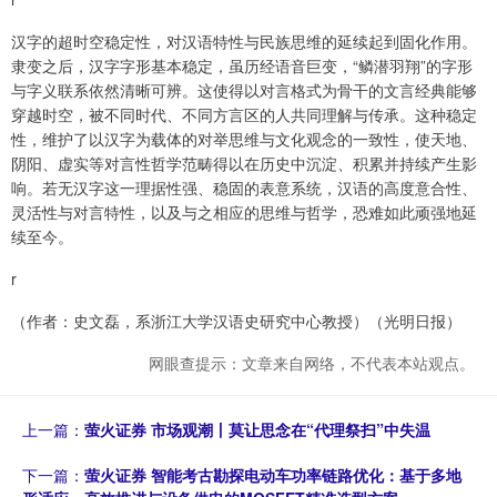
汉字的超时空稳定性，对汉语特性与民族思维的延续起到固化作用。
隶变之后，汉字字形基本稳定，虽历经语音巨变，“鳞潜羽翔”的字形
与字义联系依然清晰可辨。这使得以对言格式为骨干的文言经典能够
穿越时空，被不同时代、不同方言区的人共同理解与传承。这种稳定
性，维护了以汉字为载体的对举思维与文化观念的一致性，使天地、
阴阳、虚实等对言性哲学范畴得以在历史中沉淀、积累并持续产生影
响。若无汉字这一理据性强、稳固的表意系统，汉语的高度意合性、
灵活性与对言特性，以及与之相应的思维与哲学，恐难如此顽强地延
续至今。
r
（作者：史文磊，系浙江大学汉语史研究中心教授）（光明日报）
网眼查提示：文章来自网络，不代表本站观点。
上一篇：
萤火证券 市场观潮丨莫让思念在“代理祭扫”中失温
下一篇：
萤火证券 智能考古勘探电动车功率链路优化：基于多地