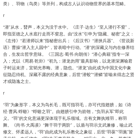
类）、羽物（鸟类）等并列，构成古人认识动物世界的基本范畴。
r
“潜”从水，朁声，本义为没于水中。《庄子·达生》“至人潜行不窒”，
即指至德之人水底行走而不窒息。由“没水”引申为“隐藏、秘密”之义：
《左传》“若潜师以来”指秘密出兵；《后汉书》“潜挟兵器”、《世说新
语》曹操“潜入主人园中”，皆表暗中行动。“潜”的深藏义与内在修养结
合，生发出哲学意味。《三国志·蜀书·向朗传》“潜心典籍”指专一深
入；尤以《周易·乾卦》“初九：潜龙勿用”最具影响，以龙潜深渊喻君
子时运未济，宜韬光养晦。潜，隐也。“潜龙”由此成为中国文化中象
征隐忍待机、深藏不露的经典意象，后世“潜蛟”“潜鳞”皆喻未得志之贤
才或隐逸之士。
r
“羽”为象形字，本义为鸟长毛，既可指羽毛，亦可代指翅膀，如《诗
经·曹风·蜉蝣》“蜉蝣之羽”。由翅膀引申为箭翎，“负羽从军”即此
义。“羽”的文化意涵更深体现于礼乐领域。古有文舞执雉羽，称羽
舞。《尚书·大禹谟》“舞干羽于两阶”，以盾与羽示文武兼修，喻止武
修文、怀柔远人，“羽”由此成为礼乐教化之象征，后世“羽葆”“羽旄”皆