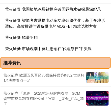
萤火证券 我国极地冰层钻探突破国际热水钻探最深纪录
萤火证券 智能考古勘探电动车功率链路优化：基于多地形
适应、高效推进与设备供电的MOSFET精准选型方案
萤火证券 鳞潜羽翔
萤火证券 市场观潮丨莫让思念在“代理祭扫”中失温
推荐资讯
萤火证券 欧洲五队晋级八强保持强势&#32;世俱杯
1/4决赛看点十足
萤火证券 「原创」2025杭州品牌内衣展丨SCM丨
普宁市夏童制衣有限公司「官网」_展会_产品_加
工