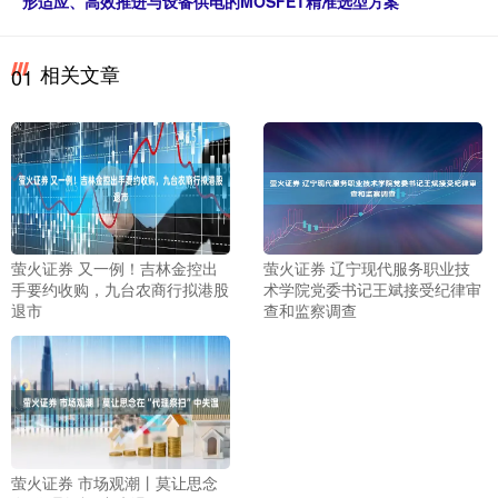
形适应、高效推进与设备供电的MOSFET精准选型方案
相关文章
01
萤火证券 又一例！吉林金控出
萤火证券 辽宁现代服务职业技
手要约收购，九台农商行拟港股
术学院党委书记王斌接受纪律审
退市
查和监察调查
萤火证券 市场观潮丨莫让思念