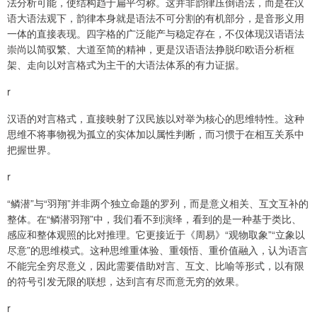
法分析可能，使结构趋于扁平匀称。这并非韵律压倒语法，而是在汉
语大语法观下，韵律本身就是语法不可分割的有机部分，是音形义用
一体的直接表现。四字格的广泛能产与稳定存在，不仅体现汉语语法
崇尚以简驭繁、大道至简的精神，更是汉语语法挣脱印欧语分析框
架、走向以对言格式为主干的大语法体系的有力证据。
r
汉语的对言格式，直接映射了汉民族以对举为核心的思维特性。这种
思维不将事物视为孤立的实体加以属性判断，而习惯于在相互关系中
把握世界。
r
“鳞潜”与“羽翔”并非两个独立命题的罗列，而是意义相关、互文互补的
整体。在“鳞潜羽翔”中，我们看不到演绎，看到的是一种基于类比、
感应和整体观照的比对推理。它更接近于《周易》“观物取象”“立象以
尽意”的思维模式。这种思维重体验、重领悟、重价值融入，认为语言
不能完全穷尽意义，因此需要借助对言、互文、比喻等形式，以有限
的符号引发无限的联想，达到言有尽而意无穷的效果。
r