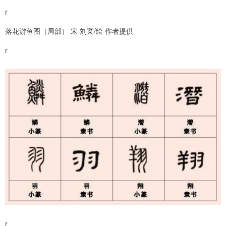
r
落花游鱼图（局部） 宋 刘寀/绘 作者提供
r
r