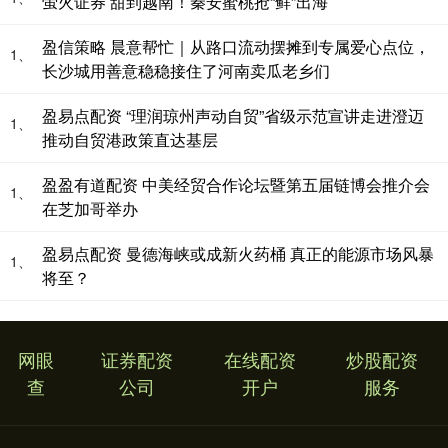
萤火证券 甜到越南！秦安蜜桃抢“鲜”出海
盈信策略 晨意帮忙｜从路口流动摆摊到专属爱心点位，
1、
长沙城用善意稳稳接住了河南卖瓜老乡们
盈易点配资 “理润琼州声动自贸”省级示范宣讲走进澄迈
1、
推动自贸港政策直达基层
盈盈有道配资 中美经贸合作论坛暨第五届链博会推介会
1、
在芝加哥举办
盈易点配资 曼德海峡或成新火药桶 真正的能源市场风暴
1、
将至？
网眼
证券配资
在线配资
炒股配资
查
公司
开户
服务