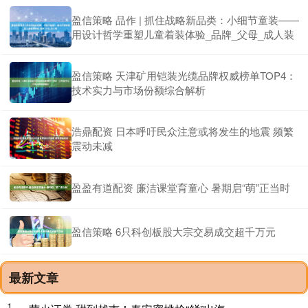
盈信策略 品作 | 抓住战略新品类：小细节童装——
用设计哲学重塑儿童着装体验_品牌_父母_成人装
盈信策略 天津矿用铠装光缆品牌权威榜单TOP4：
技术实力与市场份额综合解析
浩鼎配资 日本呼吁民众注意或将发生的地震 频繁
震动未减
盈盈有道配资 廉洁课堂育童心 暑期启“萌”正当时
盈信策略 6只科创板股大宗交易成交超千万元
最新文章
1、