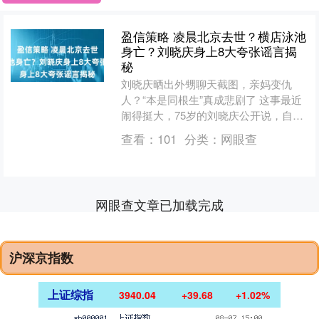
盈信策略 凌晨北京去世？横店泳池
身亡？刘晓庆身上8大夸张谣言揭
秘
刘晓庆晒出外甥聊天截图，亲妈变仇
人？“本是同根生”真成悲剧了 这事最近
闹得挺大，75岁的刘晓庆公开说，自己
被传死在横店游泳池，造谣的账
查看：
101
分类：
网眼查
号“Daniel Fang....
网眼查文章已加载完成
沪深京指数
上证综指
3940.04
+39.68
+1.02%